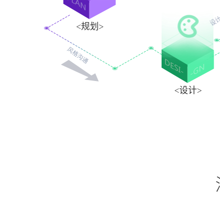
设计
<规划>
风格沟通
<设计>