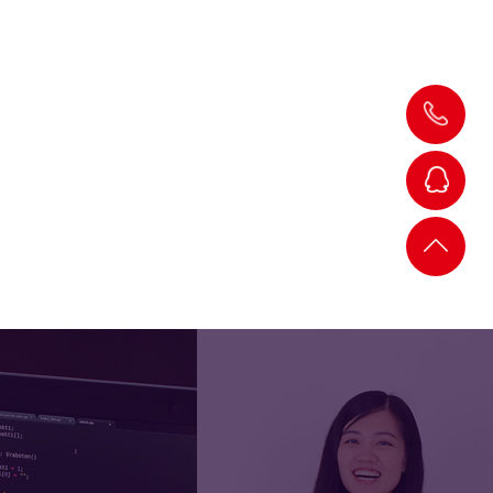
175-
1209-
4195
张经
返回
理
顶部
张总
监