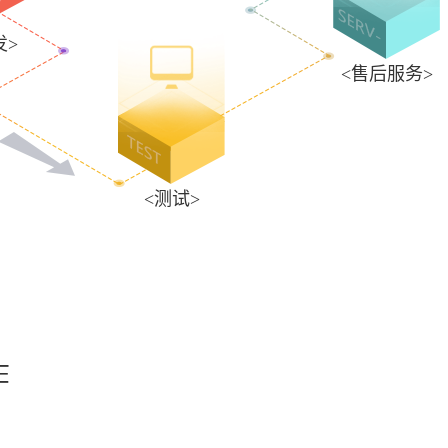
发>
<售后服务>
<测试>
作