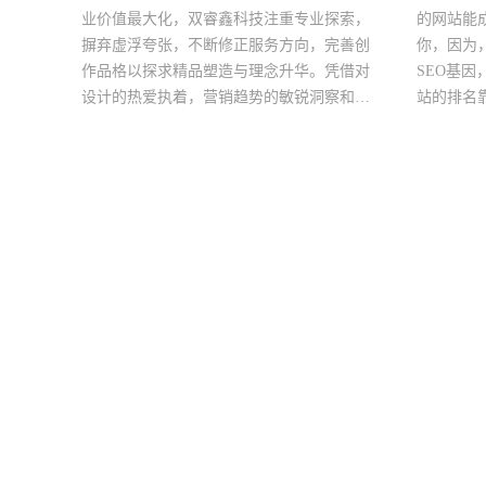
业价值最大化，双睿鑫科技注重专业探索，
的网站能
摒弃虚浮夸张，不断修正服务方向，完善创
你，因为
作品格以探求精品塑造与理念升华。凭借对
SEO基
设计的热爱执着，营销趋势的敏锐洞察和深
站的排名
刻理解，与众多客户在蓬勃发展的市场环境
中互促共生！