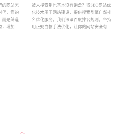
行的网站怎
被人搜索到也基本没有询盘？将SEO网站优
时代，您的
化技术用于网站建设，提供搜索引擎自然排
，而是缔造
名优化服务，我们深谙百度排名规则，坚持
益，增加产
用正规白帽手法优化，让你的网站安全有保
费者心目中
障！