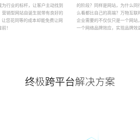
成为行业的标杆，让客户主动找到
的阶段？同样是网站，为什么同
，营销型网站自诞生就带有良好的
么看都比自己的高端？万物互联
因，让您花同等的成本却能免费让网
企业需要的不仅仅只是一个网站
靠前！
一个网络品牌效应，实现品牌效
品的附加值，从而提高企业在消
的品牌认知度！
终极跨平台解决方案