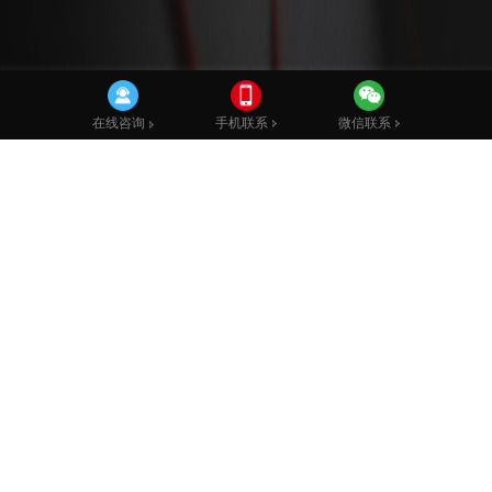
手机联系
微信联系
在线咨询
双睿鑫科技以微信小程序、微信公众号、
互联网建设
为核心业务。
专注于高端定制开发,探索并实现商业价值最大化，
为所有谋求长远
发展的企业品牌贡献全力，双睿鑫科技注重专业探索，摒弃虚浮夸
张，不断修正服务方向，
完善创作品格以探求精品塑造与理念升
华。凭借对设计的热爱执着，营销趋势的敏锐洞察和深刻理解，
与
众多客户在蓬勃发展的市场环境中互促共生。